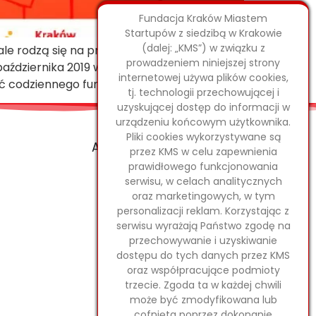
Fundacja Kraków Miastem
Startupów z siedzibą w Krakowie
(dalej: „KMS”) w związku z
ale rodzą się na przykład podczas
prowadzeniem niniejszej strony
 października 2019 w krakowskim Hub:raum.
internetowej używa plików cookies,
ść codziennego funkcjonowania w […]
tj. technologii przechowującej i
uzyskującej dostęp do informacji w
urządzeniu końcowym użytkownika.
Pliki cookies wykorzystywane są
Archiwum Projektów
przez KMS w celu zapewnienia
prawidłowego funkcjonowania
serwisu, w celach analitycznych
oraz marketingowych, w tym
personalizacji reklam. Korzystając z
serwisu wyrażają Państwo zgodę na
przechowywanie i uzyskiwanie
dostępu do tych danych przez KMS
oraz współpracujące podmioty
trzecie. Zgoda ta w każdej chwili
może być zmodyfikowana lub
cofnięta poprzez dokonanie