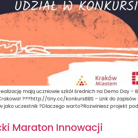
 realizację mają uczniowie szkół średnich na Demo Day – Bi
akowa! ???http://tiny.cc/konkursBBS – Link do zapisów n
sów jako uczestnik ?Dlaczego warto?Rozwiniesz projekt p
ki Maraton Innowacji