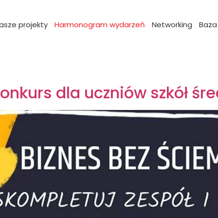
asze projekty
Harmonogram wydarzeń
Networking
Baza
onkurs dla uczniów szkół śr